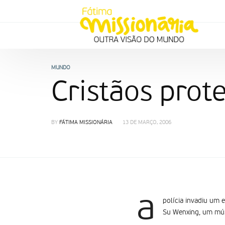
MUNDO
Cristãos prot
BY
FÁTIMA MISSIONÁRIA
13 DE MARÇO, 2006
a
polícia invadiu um 
Su Wenxing, um músi