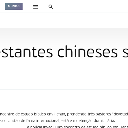
MUNDO
estantes chineses 
encontro de estudo bí­blico em Henan, prendendo três pastores “devotad
co cristão de fama internacional, está em detenção domiciliária.
a polícia invadiu um encontro de estudo bí­blico em Hen