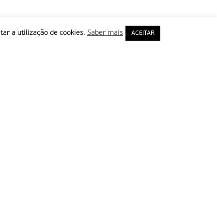
tar a utilização de cookies.
Saber mais
ACEITAR
rimeiro Nome
ail
Leia e aceite a Política de Privacidade