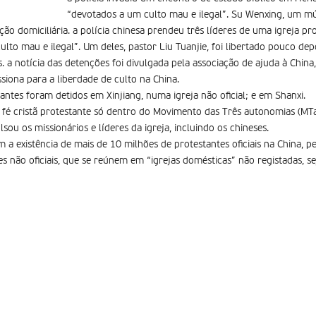
“devotados a um culto mau e ilegal”. Su Wenxing, um mú
ção domiciliária. a polícia chinesa prendeu três líderes de uma igreja pr
lto mau e ilegal”. Um deles, pastor Liu Tuanjie, foi libertado pouco dep
 a notícia das detenções foi divulgada pela associação de ajuda à Chin
siona para a liberdade de culto na China.
stantes foram detidos em Xinjiang, numa igreja não oficial; e em Shanxi.
 fé cristã protestante só dentro do Movimento das Três autonomias (M
ou os missionários e líderes da igreja, incluindo os chineses.
elam a existência de mais de 10 milhões de protestantes oficiais na China,
s não oficiais, que se reúnem em “igrejas domésticas” não registadas, s