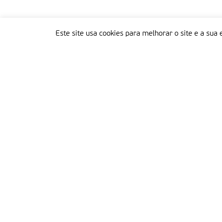
Este site usa cookies para melhorar o site e a sua 
Delegação Portuguesa do Instituto Missionário da Consolata
Morada:
Rua Francisco Marto, 52, Apartado 5
2496-908 FÁTIMA
Tel.:
249 539 430 / 249 539 460
Emails.:
redacao@fatimamissionaria.pt /
assinaturas@fatimamissionaria.pt