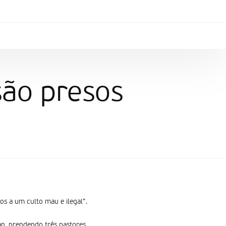
são presos
os a um culto mau e ilegal”.
an, prendendo três pastores