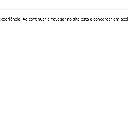
experiência. Ao continuar a navegar no site está a concordar em acei
Informações
P
QUEM SOMOS
ESTATUTO EDITORIAL
Em
FICHA TÉCNICA
LINKS
POLÍTICA DE PRIVACIDADE
CONTACTOS