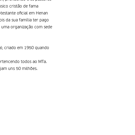
sico cristão de fama
otestante oficial em Henan
ois da sua família ter pago
a, uma organização com sede
Ta), criado em 1950 quando
 pertencendo todos ao MTa.
ejam uns 50 milhões.