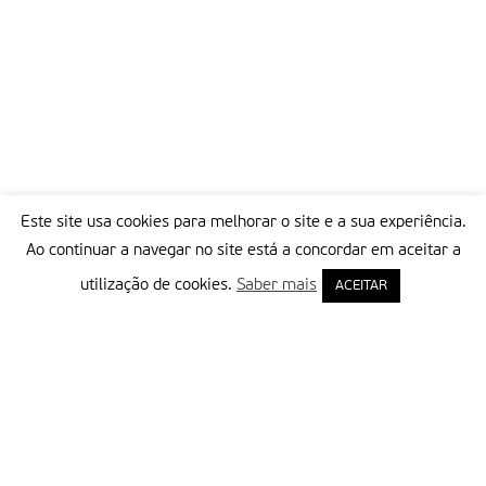
Este site usa cookies para melhorar o site e a sua experiência.
Ao continuar a navegar no site está a concordar em aceitar a
utilização de cookies.
Saber mais
ACEITAR
Delegação Portuguesa do Instituto Missionário da Consolata
Morada:
Rua Francisco Marto, 52, Apartado 5
2496-908 FÁTIMA