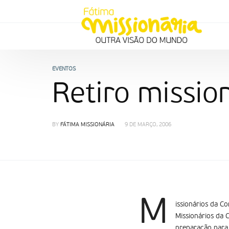
EVENTOS
Retiro missio
BY
FÁTIMA MISSIONÁRIA
9 DE MARÇO, 2006
M
issionários da C
Missionários da 
preparação para 