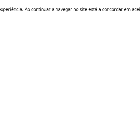
experiência. Ao continuar a navegar no site está a concordar em acei
Informações
P
QUEM SOMOS
ESTATUTO EDITORIAL
Em
FICHA TÉCNICA
LINKS
POLÍTICA DE PRIVACIDADE
CONTACTOS