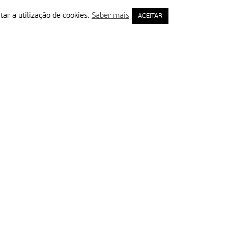
tar a utilização de cookies.
Saber mais
ACEITAR
rimeiro Nome
ail
Leia e aceite a Política de Privacidade