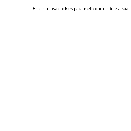
Este site usa cookies para melhorar o site e a sua 
Delegação Portuguesa do Instituto Missionário da Consolata
Morada:
Rua Francisco Marto, 52, Apartado 5
2496-908 FÁTIMA
Tel.:
249 539 430 / 249 539 460
Emails.:
redacao@fatimamissionaria.pt /
assinaturas@fatimamissionaria.pt