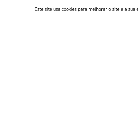
Este site usa cookies para melhorar o site e a sua 
Delegação Portuguesa do Instituto Missionário da Consolata
Morada:
Rua Francisco Marto, 52, Apartado 5
2496-908 FÁTIMA
Tel.:
249 539 430 / 249 539 460
Emails.:
redacao@fatimamissionaria.pt /
assinaturas@fatimamissionaria.pt