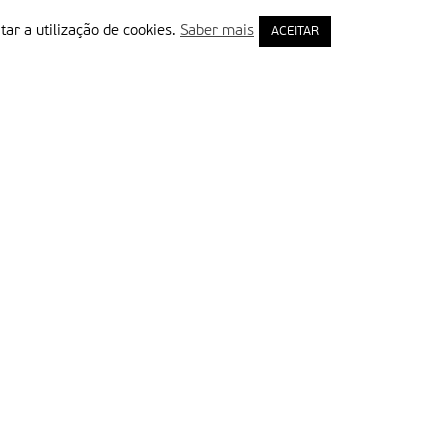
tar a utilização de cookies.
Saber mais
ACEITAR
rimeiro Nome
ail
Leia e aceite a Política de Privacidade