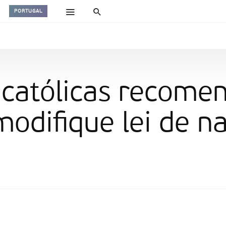
PORTUGAL
 católicas recome
odifique lei de n