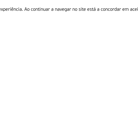
experiência. Ao continuar a navegar no site está a concordar em acei
Informações
P
QUEM SOMOS
ESTATUTO EDITORIAL
Em
FICHA TÉCNICA
LINKS
POLÍTICA DE PRIVACIDADE
CONTACTOS