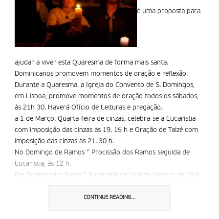
é uma proposta para
ajudar a viver esta Quaresma de forma mais santa.
Dominicanos promovem momentos de oração e reflexão.
Durante a Quaresma, a Igreja do Convento de S. Domingos,
em Lisboa, promove momentos de oração todos os sábados,
às 21h 30. Haverá Ofí­cio de Leituras e pregação.
a 1 de Março, Quarta-feira de cinzas, celebra-se a Eucaristia
com imposição das cinzas às 19. 15 h e Oração de Taizé com
imposição das cinzas às 21. 30 h.
No Domingo de Ramos ” Procissão dos Ramos seguida de
Eucaristia, às 12 h.
Em Quinta-feira Santa ” Eucaristia da Ceia do Senhor, às 19 h.
Em Sexta-feira Santa ” Celebração da Paixão do Senhor, às 15
h, Oração de Taizé com adoração da Cruz, às 21. 30 h.
CONTINUE READING...
Vigília Pascal ” às 22 h.