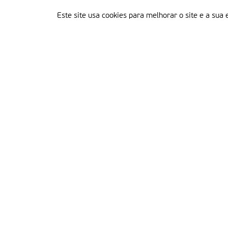
Este site usa cookies para melhorar o site e a sua 
Delegação Portuguesa do Instituto Missionário da Consolata
Morada:
Rua Francisco Marto, 52, Apartado 5
2496-908 FÁTIMA
Tel.:
249 539 430 / 249 539 460
Emails.:
redacao@fatimamissionaria.pt /
assinaturas@fatimamissionaria.pt