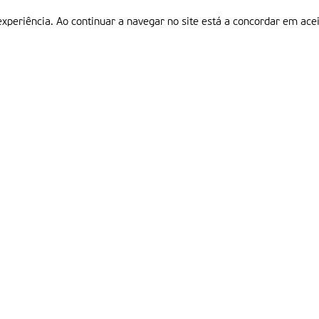
experiência. Ao continuar a navegar no site está a concordar em acei
Informações
P
QUEM SOMOS
ESTATUTO EDITORIAL
Em
FICHA TÉCNICA
LINKS
POLÍTICA DE PRIVACIDADE
CONTACTOS