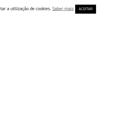
tar a utilização de cookies.
Saber mais
ACEITAR
rimeiro Nome
ail
Leia e aceite a Política de Privacidade