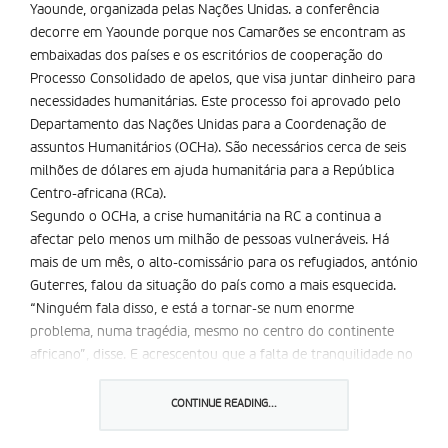
Yaounde, organizada pelas Nações Unidas. a conferência
decorre em Yaounde porque nos Camarões se encontram as
embaixadas dos países e os escritórios de cooperação do
Processo Consolidado de apelos, que visa juntar dinheiro para
necessidades humanitárias. Este processo foi aprovado pelo
Departamento das Nações Unidas para a Coordenação de
assuntos Humanitários (OCHa). São necessários cerca de seis
milhões de dólares em ajuda humanitária para a República
Centro-africana (RCa).
Segundo o OCHa, a crise humanitária na RC a continua a
afectar pelo menos um milhão de pessoas vulneráveis. Há
mais de um mês, o alto-comissário para os refugiados, antónio
Guterres, falou da situação do país como a mais esquecida.
“Ninguém fala disso, e está a tornar-se num enorme
problema, numa tragédia, mesmo no centro do continente
africano”, disse. E acrescentou que a falta de tranquilidade no
país pode facilmente ameaçar a estabilidade regional, com
possí­veis implicações para o Chade e os Camarões.
CONTINUE READING...
Segundo o OCH a a esperança média de vida na RC a continua
a diminuir seis meses em cada ano que passa. “Regularmente