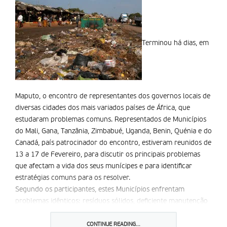
Terminou há dias, em
Maputo, o encontro de representantes dos governos locais de
diversas cidades dos mais variados países de África, que
estudaram problemas comuns. Representados de Municípios
do Mali, Gana, Tanzânia, Zimbabué, Uganda, Benin, Quénia e do
Canadá, país patrocinador do encontro, estiveram reunidos de
13 a 17 de Fevereiro, para discutir os principais problemas
que afectam a vida dos seus muní­cipes e para identificar
estratégias comuns para os resolver.
Segundo os participantes, estes Municípios enfrentam
problemas idênticos: resí­duos sólidos, deficiente manutenção
das estradas, baixo nível de cobrança de receitas, entre
outros. a estes problemas junta-se a falta de recursos
CONTINUE READING...