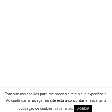
O encontro de Maputo destinou-se ainda a preparar uma série
de encontros a nível mundial, tais como o Fórum Mundial
Urbano, a realizar-se no Canadá em Junho próximo, a
conferência mundial sobre HIV/Sida, convocada para agosto,
também no Canadá, e a conferência sobre cidades africanas,
que terá lugar em Setembro no Quénia.
De Maputo
Partilhar isto:
Este site usa cookies para melhorar o site e a sua experiência.
Ao continuar a navegar no site está a concordar em aceitar a
utilização de cookies.
Saber mais
ACEITAR