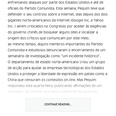
enfrentando ataques por parte dos Estados Unidos e até de
oficiais do Partido Comunista. Esta semana, Pequim teve que
defender o seu controlo sobre a Internet, dias depois dos dois
gigantes norte-americanos da Internet (Google Inc. e Yahoo
Inc. ) serem criticados no Congresso por aceder às exigências
do governo chinês de bloquear alguns sites e localizar a
origem dos críticos que comunicam por este meio.
ao mesmo tempo, alguns membros importantes do Partido
Comunista e estudiosos denunciaram o encerramento de um
semanário de investigação como “um incidente histórico”.
O departamento de estado norte-americano criou um grupo
de acção para ajudar as empresas tecnológicas dos Estados
Unidos a proteger a liberdade de expressão em países como a
China que censuram os conteúdos on-line. Mas Pequim
respondeu esta quarta-feira, publicando afirmações de um
regulador da Internet que nega a detenção de qualquer
pessoas por críticas feitas on-line, e dizendo que as regras da
Internet estão em linha com a prática internacional, não muito
CONTINUE READING...
diferente do que é feito em outros países. Possivelmente uma
resposta à pressão que sentem.