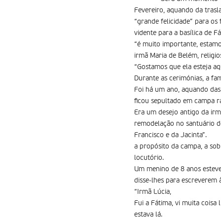
Fevereiro, aquando da trasl
“grande felicidade” para os
vidente para a basílica de Fá
“é muito importante, estamo
irmã Maria de Belém, religi
“Gostamos que ela esteja aqu
Durante as cerimónias, a fam
Foi há um ano, aquando das 
ficou sepultado em campa ra
Era um desejo antigo da irm
remodelação no santuário de
Francisco e da Jacinta”.
a propósito da campa, a sob
locutório.
Um menino de 8 anos esteve, 
disse-lhes para escreverem 
“Irmã Lúcia,
Fui a Fátima, vi muita coisa
estava lá.