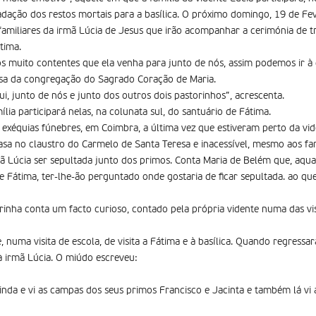
adação dos restos mortais para a basílica. O próximo domingo, 19 de Fev
 familiares da irmã Lúcia de Jesus que irão acompanhar a cerimónia de 
tima.
s muito contentes que ela venha para junto de nós, assim podemos ir à 
osa da congregação do Sagrado Coração de Maria.
i, junto de nós e junto dos outros dois pastorinhos”, acrescenta.
ília participará nelas, na colunata sul, do santuário de Fátima.
exéquias fúnebres, em Coimbra, a última vez que estiveram perto da vid
sa no claustro do Carmelo de Santa Teresa e inacessível, mesmo aos fam
ã Lúcia ser sepultada junto dos primos. Conta Maria de Belém que, aqu
 Fátima, ter-lhe-ão perguntado onde gostaria de ficar sepultada. ao qu
rinha conta um facto curioso, contado pela própria vidente numa das vi
numa visita de escola, de visita a Fátima e à basílica. Quando regressar
à irmã Lúcia. O miúdo escreveu:
 linda e vi as campas dos seus primos Francisco e Jacinta e também lá v