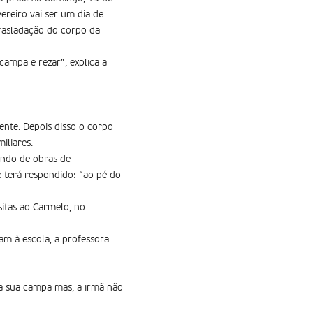
ereiro vai ser um dia de
trasladação do corpo da
campa e rezar”, explica a
ente. Depois disso o corpo
iliares.
ando de obras de
e terá respondido: “ao pé do
sitas ao Carmelo, no
am à escola, a professora
i a sua campa mas, a irmã não