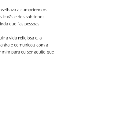
onselhava a cumprirem os
as irmãs e dos sobrinhos.
inda que “as pessoas
 a vida religiosa e, a
Espanha e comunicou com a
or mim para eu ser aquilo que