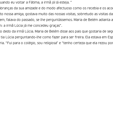
ando eu voltar a Fátima, a irmã já lá esteja. ”
embranças da sua amizade e do modo afectuoso como os recebia e os ac
ito nossa amiga, gostava muito das nossas visitas, sobretudo as visitas d
m, falava do passado, se lhe perguntássemos. Maria de Belém adianta a
 a irmã Lúcia já me concedeu graças”.
dedo da irmã Lúcia. Maria de Belém disse aos pais que gostaria de seguir
tia Lúcia perguntando-lhe como fazer para ser freira. Ela estava em 
a. “Fui para o colégio, sou religiosa” e “tenho certeza que ela rezou p