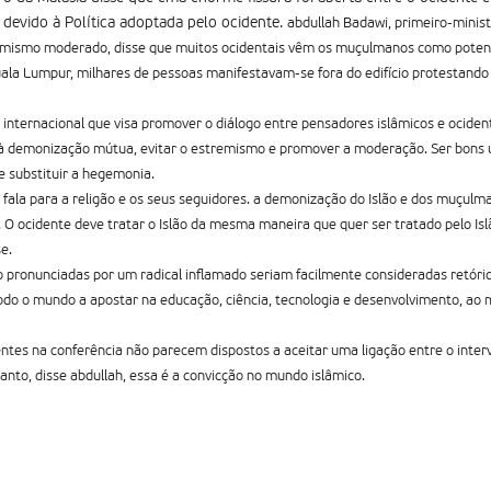
devido à Política adoptada pelo ocidente.
abdullah Badawi, primeiro-minist
mismo moderado, disse que muitos ocidentais vêm os muçulmanos como potenci
la Lumpur, milhares de pessoas manifestavam-se fora do edifício protestando 
internacional que visa promover o diálogo entre pensadores islâmicos e ocidenta
à demonização mútua, evitar o estremismo e promover a moderação. Ser bons u
e substituir a hegemonia.
ala para a religão e os seus seguidores. a demonização do Islão e dos muçulm
O ocidente deve tratar o Islão da mesma maneira que quer ser tratado pelo Is
e.
o pronunciadas por um radical inflamado seriam facilmente consideradas retóri
odo o mundo a apostar na educação, ciência, tecnologia e desenvolvimento, a
ntes na conferência não parecem dispostos a aceitar uma ligação entre o inter
tanto, disse abdullah, essa é a convicção no mundo islâmico.