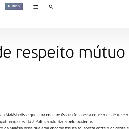
MUNDO
de respeito mútuo
da Malásia disse que ema enorme fissura foi aberta entre o ocidente e o 
çulmanos devido à Política adoptada pelo ocidente.
o da Malásia disse que ema enorme fissura foi aberta entre o ocidente e 