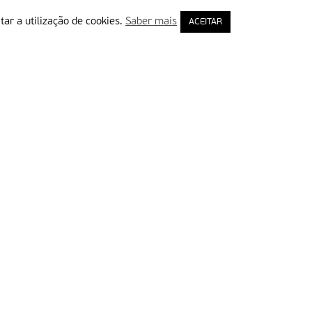
tar a utilização de cookies.
Saber mais
ACEITAR
rimeiro Nome
ail
Leia e aceite a Política de Privacidade