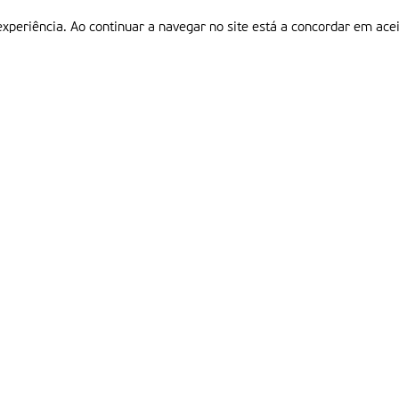
experiência. Ao continuar a navegar no site está a concordar em acei
Informações
P
QUEM SOMOS
ESTATUTO EDITORIAL
Em
FICHA TÉCNICA
LINKS
POLÍTICA DE PRIVACIDADE
CONTACTOS