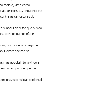
ro malaio, visto como
ais terroristas. Enquanto ele
contra as caricaturas do
is, abdullah disse que o Islão
ns para os outros não é
anos, não podemos negar, é
lão. Devem aceitar-se
ca, mas abdullah tem vindo a
o mesmo tempo que apela à
vencionismop militar ocidental