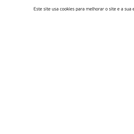
Este site usa cookies para melhorar o site e a sua 
Delegação Portuguesa do Instituto Missionário da Consolata
Morada:
Rua Francisco Marto, 52, Apartado 5
2496-908 FÁTIMA
Tel.:
249 539 430 / 249 539 460
Emails.:
redacao@fatimamissionaria.pt /
assinaturas@fatimamissionaria.pt