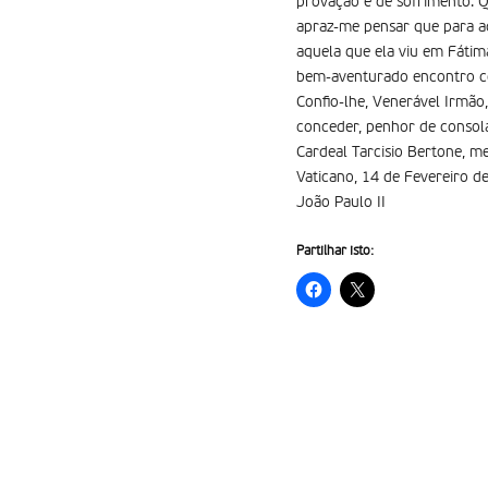
provação e de sofrimento. 
apraz-me pensar que para ac
aquela que ela viu em Fátim
bem-aventurado encontro c
Confio-lhe, Venerável Irmão,
conceder, penhor de consola
Cardeal Tarcisio Bertone, me
Vaticano, 14 de Fevereiro d
João Paulo II
Partilhar isto: