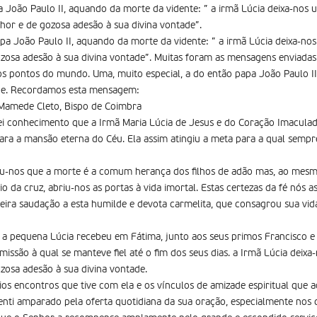
João Paulo II, aquando da morte da vidente: ” a irmã Lúcia deixa-nos
nhor e de gozosa adesão à sua divina vontade”.
a João Paulo II, aquando da morte da vidente: ” a irmã Lúcia deixa-n
ozosa adesão à sua divina vontade”. Muitas foram as mensagens enviadas
os pontos do mundo. Uma, muito especial, a do então papa João Paulo II,
one. Recordamos esta mensagem:
 Mamede Cleto, Bispo de Coimbra
conhecimento que a Irmã Maria Lúcia de Jesus e do Coração Imaculado
para a mansão eterna do Céu. Ela assim atingiu a meta para a qual sempr
rou-nos que a morte é a comum herança dos filhos de adão mas, ao mes
cio da cruz, abriu-nos as portas à vida imortal. Estas certezas da fé nó
ra saudação a esta humilde e devota carmelita, que consagrou sua vida
e a pequena Lúcia recebeu em Fátima, junto aos seus primos Francisco e
 missão à qual se manteve fiel até o fim dos seus dias. a Irmã Lúcia dei
ozosa adesão à sua divina vontade.
 encontros que tive com ela e os ví­nculos de amizade espiritual que
senti amparado pela oferta quotidiana da sua oração, especialmente no