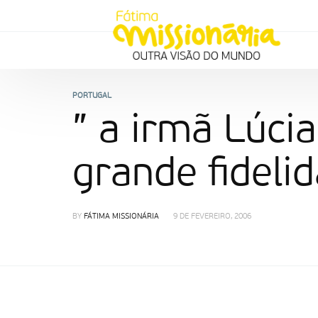
PORTUGAL
” a irmã Lúci
grande fideli
BY
FÁTIMA MISSIONÁRIA
9 DE FEVEREIRO, 2006