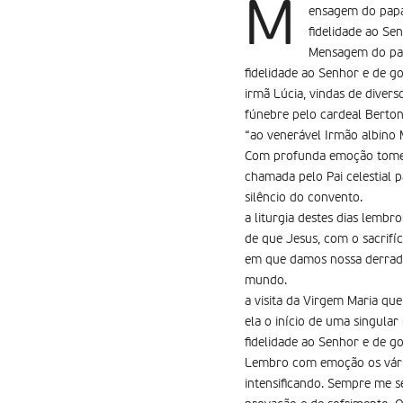
M
ensagem do papa 
fidelidade ao Se
Mensagem do pap
fidelidade ao Senhor e de g
irmã Lúcia, vindas de divers
fúnebre pelo cardeal Bert
“ao venerável Irmão albino
Com profunda emoção tomei 
chamada pelo Pai celestial 
silêncio do convento.
a liturgia destes dias lemb
de que Jesus, com o sacrifí­
em que damos nossa derradei
mundo.
a visita da Virgem Maria qu
ela o início de uma singular
fidelidade ao Senhor e de g
Lembro com emoção os vários
intensificando. Sempre me 