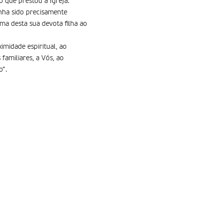
 que prestou à Igreja.
nha sido precisamente
ma desta sua devota filha ao
imidade espiritual, ao
amiliares, a Vós, ao
o”.