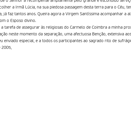
Que o Senhor a recompense amplamente pelo grande e escondido serviço
olher a Irmã Lúcia, na sua piedosa passagem desta terra para o Céu, te
a, já faz tantos anos. Queira agora a Virgem Santíssima acompanhar a al
om o Esposo divino.
 a tarefa de assegurar às religiosas do Carmelo de Coimbra a minha prox
ção neste momento da separação, uma afectuosa Benção, extensiva aos f
u enviado especial, e a todos os participantes ao sagrado rito de sufrági
e 2005,