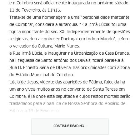
em Coimbra será oficialmente inaugurada no próximo sábado,
11 de Fevereiro, às 11h15.
Trata-se de uma homenagem a uma “personalidade marcante
de Coimbra”, considera a autarquia. ” ( a Irmã Lúcia) foi uma
figura importante do séc. XX. Independentemente de questões
religiosas, deu a conhecer Portugal em todo o Mundo”, refere
o vereador da Cultura, Mário Nunes.
a Rua Irmã Lúcia, a inaugurar na Urbanização da Casa Branca,
na Freguesia de Santo antónio dos Olivais, ficará paralela à
Rua D. Ernesto Sena de Oliveira, nas proximidades com a zona
do Estádio Municipal de Coimbra.
Lúcia de Jesus, vidente das aparições de Fátima, falecida há
um ano viveu muitos anos no convento de Santa Teresa em
Coimbra. é lá onde está sepultada e cujos restos mortais serão
trasladados para a basílica de Nossa Senhora do Rosário de
Fátima, a 19 de Fevereiro.
Partilhar isto:
CONTINUE READING...