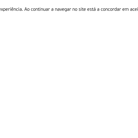
experiência. Ao continuar a navegar no site está a concordar em acei
Informações
P
QUEM SOMOS
ESTATUTO EDITORIAL
Em
FICHA TÉCNICA
LINKS
POLÍTICA DE PRIVACIDADE
CONTACTOS