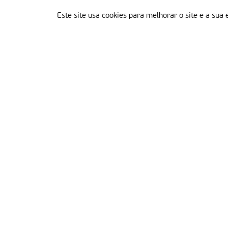
Este site usa cookies para melhorar o site e a sua 
Delegação Portuguesa do Instituto Missionário da Consolata
Morada:
Rua Francisco Marto, 52, Apartado 5
2496-908 FÁTIMA
Tel.:
249 539 430 / 249 539 460
Emails.:
redacao@fatimamissionaria.pt /
assinaturas@fatimamissionaria.pt