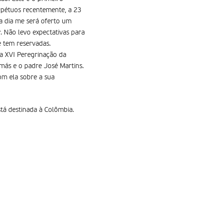
rpétuos recentemente, a 23
a dia me será oferto um
. Não levo expectativas para
 tem reservadas.
na XVI Peregrinação da
más e o padre José Martins.
om ela sobre a sua
tá destinada à Colômbia.