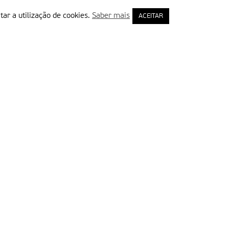
tar a utilização de cookies.
Saber mais
ACEITAR
rimeiro Nome
ail
Leia e aceite a Política de Privacidade