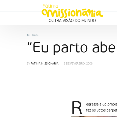
ARTIGOS
“Eu parto abe
BY
FÁTIMA MISSIONÁRIA
6 DE FEVEREIRO, 2006
R
egressa à Colômbia
fez os votos perpé