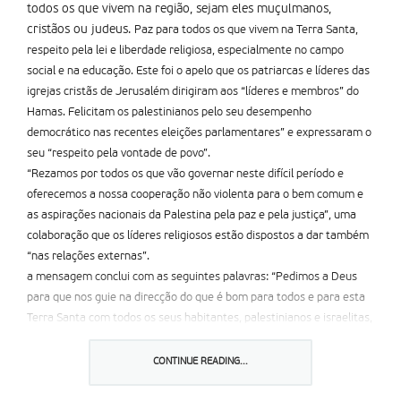
todos os que vivem na região, sejam eles muçulmanos,
cristãos ou judeus.
Paz para todos os que vivem na Terra Santa,
respeito pela lei e liberdade religiosa, especialmente no campo
social e na educação. Este foi o apelo que os patriarcas e líderes das
igrejas cristãs de Jerusalém dirigiram aos “líderes e membros” do
Hamas. Felicitam os palestinianos pelo seu desempenho
democrático nas recentes eleições parlamentares” e expressaram o
seu “respeito pela vontade de povo”.
“Rezamos por todos os que vão governar neste difícil período e
oferecemos a nossa cooperação não violenta para o bem comum e
as aspirações nacionais da Palestina pela paz e pela justiça”, uma
colaboração que os líderes religiosos estão dispostos a dar também
“nas relações externas”.
a mensagem conclui com as seguintes palavras: “Pedimos a Deus
para que nos guie na direcção do que é bom para todos e para esta
Terra Santa com todos os seus habitantes, palestinianos e israelitas,
sejam estes muçulmanos, cristãos ou judeus”.
CONTINUE READING...
Partilhar isto: