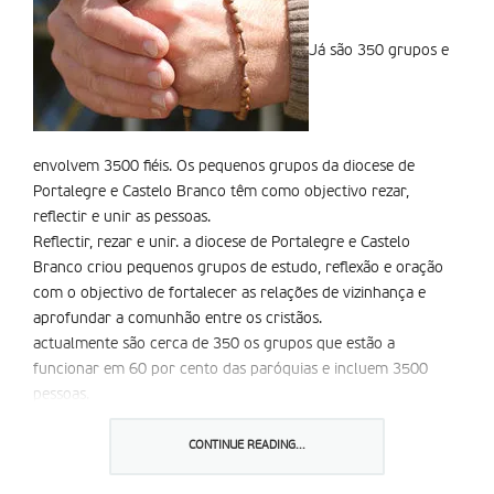
Já são 350 grupos e
envolvem 3500 fiéis. Os pequenos grupos da diocese de
Portalegre e Castelo Branco têm como objectivo rezar,
reflectir e unir as pessoas.
Reflectir, rezar e unir. a diocese de Portalegre e Castelo
Branco criou pequenos grupos de estudo, reflexão e oração
com o objectivo de fortalecer as relações de vizinhança e
aprofundar a comunhão entre os cristãos.
actualmente são cerca de 350 os grupos que estão a
funcionar em 60 por cento das paróquias e incluem 3500
pessoas.
Os grupos começaram a funcionar, com reuniões quinzenais,
em casas de família ou noutros lugares. Em cada reunião, há
CONTINUE READING...
um animador que dirige o encontro sobre um tema.