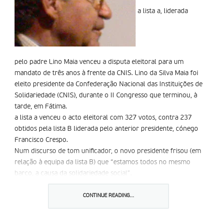
a lista a, liderada
pelo padre Lino Maia venceu a disputa eleitoral para um
mandato de três anos à frente da CNIS. Lino da Silva Maia foi
eleito presidente da Confederação Nacional das Instituições de
Solidariedade (CNIS), durante o II Congresso que terminou, à
tarde, em Fátima.
a lista a venceu o acto eleitoral com 327 votos, contra 237
obtidos pela lista B liderada pelo anterior presidente, cónego
Francisco Crespo.
Num discurso de tom unificador, o novo presidente frisou (em
relação à equipa da lista B) que “estamos todos no mesmo
barco, a causa da solidariedade social”.
aos sindicatos, Lino da Silva Maia prometeu colaboração,
defendendo que “não somos de facto, adversários, vamos ser
CONTINUE READING...
cooperadores”.