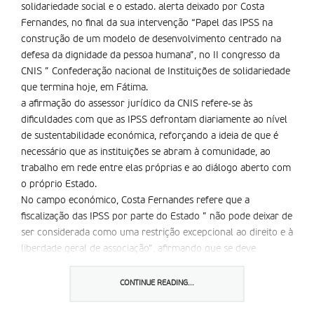
solidariedade social e o estado. alerta deixado por Costa
Fernandes, no final da sua intervenção “Papel das IPSS na
construção de um modelo de desenvolvimento centrado na
defesa da dignidade da pessoa humana”, no II congresso da
CNIS ” Confederação nacional de Instituições de solidariedade
que termina hoje, em Fátima.
a afirmação do assessor jurí­dico da CNIS refere-se às
dificuldades com que as IPSS defrontam diariamente ao nível
de sustentabilidade económica, reforçando a ideia de que é
necessário que as instituições se abram à comunidade, ao
trabalho em rede entre elas próprias e ao diálogo aberto com
o próprio Estado.
No campo económico, Costa Fernandes refere que a
fiscalização das IPSS por parte do Estado ” não pode deixar de
ser considerada como uma restrição excepcional ao direito e à
liberdade geral de associação”, afirmando que se deve
ponderar o interesse a ela subjacente. Sublinhou a obrigação
e o dever do Estado apoiar as instituições de solidariedade
CONTINUE READING...
social, já que estas contribuem activamente para o processo
de desenvolvimento e democratização social, cultural e