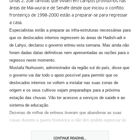
Umas 2. 208 famílias que viviam em campos provisórios nas
áreas de Mai-wurai e de Senafe desde que iniciou o conflito
fronteiriço de 1998-2000 estão a preparar-se para regressar
a casa.
Especialistas estão a preparar as infra-estruturas necessárias para
que os deslocados internos regressem às áreas de Hadish-adi e
de Lahyo, declarou o governo eritreu esta semana. Mas ainda não
foram dadas datas definitivas nem apresentadas as razões para o
regresso neste momento.
Mustafa Nurhusein, administrador da região sul do país, disse que
o governo vai dar todo o apoio possível para permitir que os
deslocados internos se voltem a instalar nas suas zonas de
origem e os seus cultivos sejam preparadops para a próxima
estação das chuvas. Vão ter acessos a serviços de saúde e ao
sistema de educação.
Dezenas de milhar de eritreus tiveram que abandonar as suas
casas durante a guerra fronteiriça e não têm podido regressar às
suas casa devido às minas e à insegurança na zona fronteiriça.
a Eritreia e a Etiópia permaneceram num impasse muito tenso
CONTINUE READING...