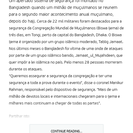
Um apertado sistema de segurança foi montado no
Bangladesh quando um milhão de muçulmanos se reunem
para o segundo maior acontecimento anual muçulmano,
depois do hajj.
Cerca de 22 mil militares foram destacados para a
segurança da Congregação Mundial de Muçulmanos (Biswa Ijema) de
três dias, em Tongi, perto da capital do Bangladesh, Dhaka. O Biswa
Ijema é organizado por um grupo islâmico moderado, Tablig Jamaat.
Nos últimos meses o Bangladesh foi vítima de uma onda de ataques
por parte de um grupo islâmico banido, Jamaat_ul_Mujahideen, que
quer impôr a lei islâmica no país. Pelo menos 28 pessoas morreram
durante os ataques.
“Queremos assegurar a segurança da congregação e ter uma
segurança a toda a prova durante o evento”, disse o coronel Manikur
Rahman, responsável pelo dispositivo de segurança. “Mais de um
milhão de devotos locais e internacionais chegaram para o Ijema e
milhares mais continuam a chegar de todas as partes”.
Partilhar isto:
CONTINUE READING...