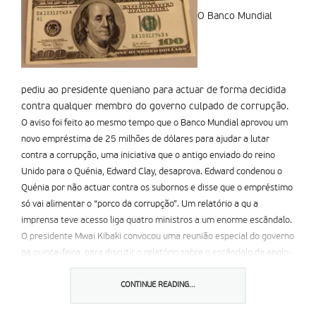
O Banco Mundial
pediu ao presidente queniano para actuar de forma decidida
contra qualquer membro do governo culpado de corrupção.
O aviso foi feito ao mesmo tempo que o Banco Mundial aprovou um
novo empréstima de 25 milhões de dólares para ajudar a lutar
contra a corrupção, uma iniciativa que o antigo enviado do reino
Unido para o Quénia, Edward Clay, desaprova. Edward condenou o
Quénia por não actuar contra os subornos e disse que o empréstimo
só vai alimentar o “porco da corrupção”. Um relatório a qu a
imprensa teve acesso liga quatro ministros a um enorme escândalo.
O presidente Mwai Kibaki convocou uma reunião especial do governo
na quinta-feira, para discutir o relatório sobre o escândalo da anglo-
Leasing, em que um gigantesco contrato foi dado a uma companhia
que não existe, a anglo-Leasing, para imprimir passaportes da
CONTINUE READING...
última geração, construir navios e laboratórios forenses. Kibaki foi