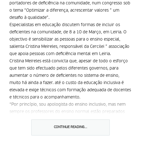
portadores de deficiência na comunidade, num congresso sob
o tema “Optimizar a diferença, acrescentar valores ” um
desafio à qualidade”.
Especialistas em educação discutem formas de incluir os
deficientes na comunidade, de 8 a 10 de Março, em Leiria. O
objectivo é sensibilizar as pessoas para o ensino especial,
salienta Cristina Meireles, responsável da Cercilei ” associação
que apoia pessoas com deficiência mental em Leiria.
Cristina Meireles está convicta que, apesar de todo o esforço
que tem sido efectuado pelos diferentes governos, para
aumentar o número de deficientes no sistema de ensino,
muito há ainda a fazer. até o custo da educação inclusiva é
elevada e exige técnicos com formação adequada de docentes
e técnicos para o acompanhamento.
“Por princípio, sou apologista do ensino inclusivo, mas nem
sempre os professores do ensino normal estão preparados
para lidar com os portadores de deficiência”, salientou.
São esperados 1250 participantes em que destacam o
CONTINUE READING...
psicólogo Eduardo Sá, o criminologista Moita Flores e a
secretária de Estado da Reabilitação, Idália Moniz, num