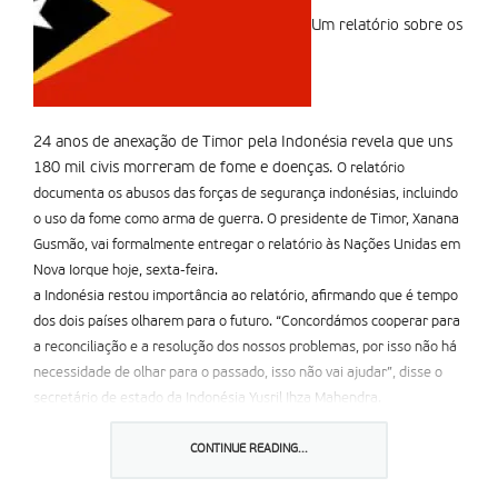
Um relatório sobre os
24 anos de anexação de Timor pela Indonésia revela que uns
180 mil civis morreram de fome e doenças.
O relatório
documenta os abusos das forças de segurança indonésias, incluindo
o uso da fome como arma de guerra. O presidente de Timor, Xanana
Gusmão, vai formalmente entregar o relatório às Nações Unidas em
Nova Iorque hoje, sexta-feira.
a Indonésia restou importância ao relatório, afirmando que é tempo
dos dois países olharem para o futuro. “Concordámos cooperar para
a reconciliação e a resolução dos nossos problemas, por isso não há
necessidade de olhar para o passado, isso não vai ajudar”, disse o
secretário de estado da Indonésia Yusril Ihza Mahendra.
O relatório consta de 2. 500 páginas, escritas pela Comissão para a
Recepção, Verdade e reconciliação de Timor-Leste. Baseado no
CONTINUE READING...
testemunho de milhares de pessoas, documenta um catálogo de