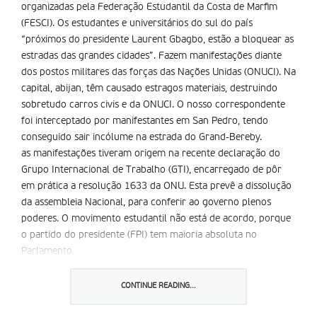
organizadas pela Federação Estudantil da Costa de Marfim
(FESCI). Os estudantes e universitários do sul do país
“próximos do presidente Laurent Gbagbo, estão a bloquear as
estradas das grandes cidades”. Fazem manifestações diante
dos postos militares das forças das Nações Unidas (ONUCI). Na
capital, abijan, têm causado estragos materiais, destruindo
sobretudo carros civis e da ONUCI. O nosso correspondente
foi interceptado por manifestantes em San Pedro, tendo
conseguido sair incólume na estrada do Grand-Bereby.
as manifestações tiveram origem na recente declaração do
Grupo Internacional de Trabalho (GTI), encarregado de pôr
em prática a resolução 1633 da ONU. Esta prevê a dissolução
da assembleia Nacional, para conferir ao governo plenos
poderes. O movimento estudantil não está de acordo, porque
o partido do presidente (FPI) tem maioria absoluta no
Parlamento.
Segundo o nosso correspondente, trata-se de uma
demonstração para fazer ver ao primeiro-ministro e ao seu
CONTINUE READING...
governo que “o poder se encontra na rua e nas mãos da
FESCI”. é uma situação que está a paralisar as escolas, pois os