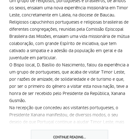
Um grupo de religiosos, portugueses e brasileiros, de ambos
os sexos, ensaiam uma nova experiência missionária em Timor
Leste, concretamente em Laleia, na diocese de Baucau.
Religiosos capuchinhos portugueses e religiosas brasileiras de
diferentes congregações, reunidas pela Comissão Episcopal
Brasileira das Missões, ensaiam uma vida missionária de mútua
colaboração, com grande Espírito de iniciativa, que tem
cativado a simpatia e a adesão da população em geral e da
juventude em particular.
O Bispo local, D. Basí­lio do Nascimento, falou da experiência a
um grupo de portugueses, que acaba de visitar Timor Leste,
por razões de amizade, de solidariedade e de turismo e que,
por ser o primeiro do género a visitar esta nova nação, teve a
honra de ser recebido pelo Presidente da República, Xanana
Gusmão.
Na recepção que concedeu aos visitantes portugueses, o
Presidente Xanana manifestou, de diversos modos, o seu
desejo de que Portugal continue a ajudar Timor Leste, mais
com pessoal técnico em diversos sectores, tendo citado no
momento os professores e os juristas, do que com dinheiro.
CONTINUE READING...