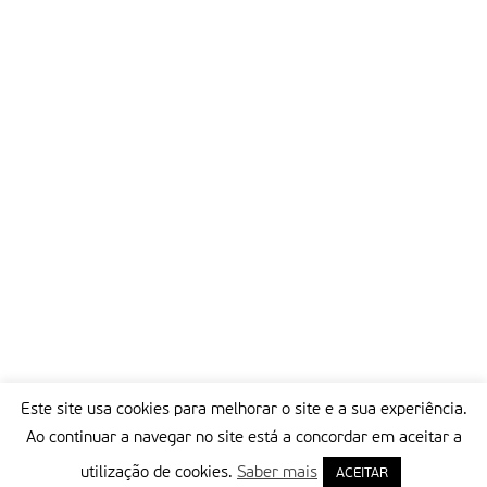
Capítulos que deixam preocupação.
Este grupo, durante a sua estadia, teve ainda ocasião de ser
recebido pelos Bispos de Dí­li, D. alberto Ricardo, e de Baucau,
D. Basí­lio do Nascimento, de quem receberam palavras de
gratidão e de incitamento a prosseguirem nesta intenção de
apoiar o povo timorense. Liderou o grupo o jesuíta Padre
João Caniço, antigo missionário em Timor Leste.
agência Ecclesia
Partilhar isto:
Este site usa cookies para melhorar o site e a sua experiência.
Ao continuar a navegar no site está a concordar em aceitar a
utilização de cookies.
Saber mais
ACEITAR