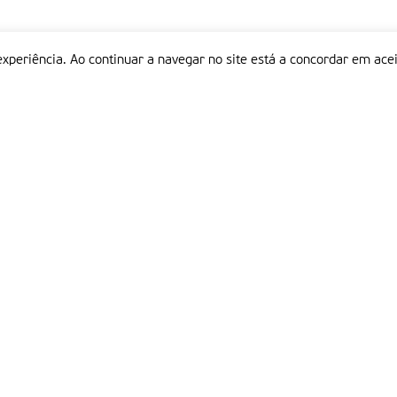
experiência. Ao continuar a navegar no site está a concordar em acei
Informações
P
QUEM SOMOS
ESTATUTO EDITORIAL
Em
FICHA TÉCNICA
LINKS
POLÍTICA DE PRIVACIDADE
CONTACTOS