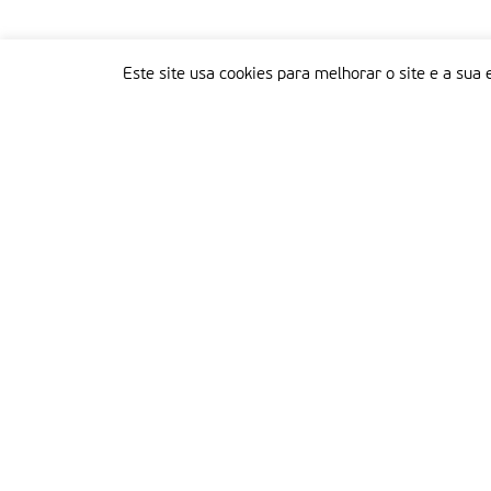
Este site usa cookies para melhorar o site e a sua 
Delegação Portuguesa do Instituto Missionário da Consolata
Morada:
Rua Francisco Marto, 52, Apartado 5
2496-908 FÁTIMA
Tel.:
249 539 430 / 249 539 460
Emails.:
redacao@fatimamissionaria.pt /
assinaturas@fatimamissionaria.pt