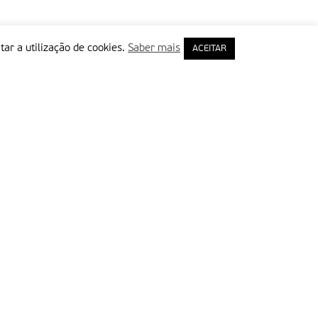
tar a utilização de cookies.
Saber mais
ACEITAR
rimeiro Nome
ail
Leia e aceite a Política de Privacidade