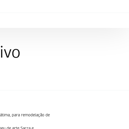
ivo
Fátima, para remodelação de
seu de arte Sacra e