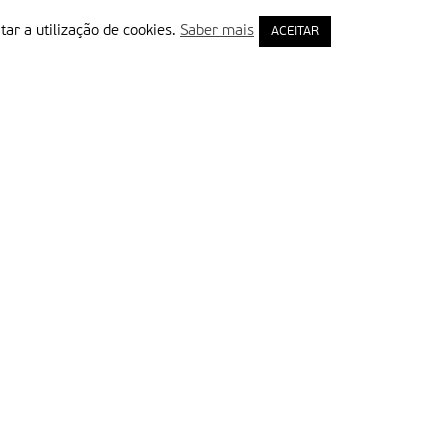
tar a utilização de cookies.
Saber mais
ACEITAR
rimeiro Nome
ail
Leia e aceite a Política de Privacidade