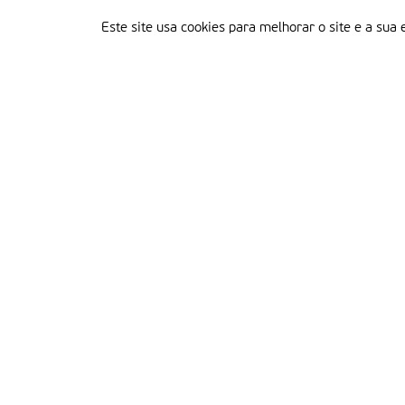
Este site usa cookies para melhorar o site e a sua 
Delegação Portuguesa do Instituto Missionário da Consolata
Morada:
Rua Francisco Marto, 52, Apartado 5
2496-908 FÁTIMA
Tel.:
249 539 430 / 249 539 460
Emails.:
redacao@fatimamissionaria.pt /
assinaturas@fatimamissionaria.pt