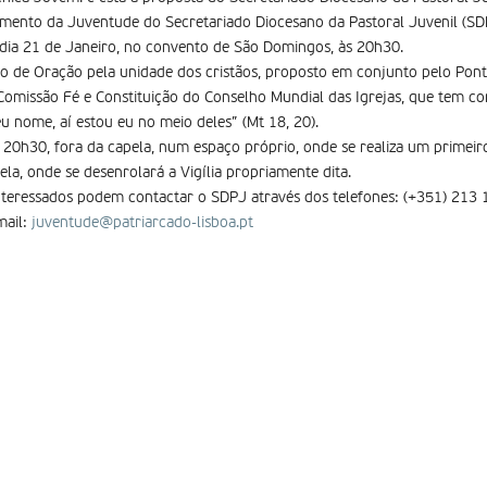
mento da Juventude do Secretariado Diocesano da Pastoral Juvenil (SDP
dia 21 de Janeiro, no convento de São Domingos, às 20h30.
rio de Oração pela unidade dos cristãos, proposto em conjunto pelo Pont
 Comissão Fé e Constituição do Conselho Mundial das Igrejas, que tem 
 nome, aí­ estou eu no meio deles” (Mt 18, 20).
s 20h30, fora da capela, num espaço próprio, onde se realiza um primei
ela, onde se desenrolará a Vigília propriamente dita.
nteressados podem contactar o SDPJ através dos telefones: (+351) 213
mail:
juventude@patriarcado-lisboa.pt