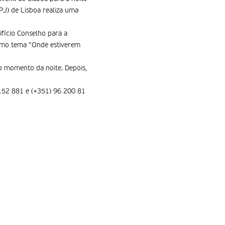
J) de Lisboa realiza uma
ifício Conselho para a
como tema “Onde estiverem
ro momento da noite. Depois,
 152 881 e (+351) 96 200 81