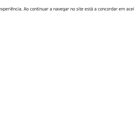
experiência. Ao continuar a navegar no site está a concordar em acei
Informações
P
QUEM SOMOS
ESTATUTO EDITORIAL
Em
FICHA TÉCNICA
LINKS
POLÍTICA DE PRIVACIDADE
CONTACTOS