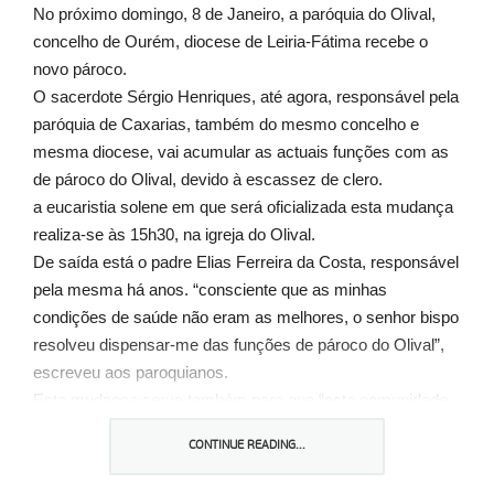
No próximo domingo, 8 de Janeiro, a paróquia do Olival,
concelho de Ourém, diocese de Leiria-Fátima recebe o
novo pároco.
O sacerdote Sérgio Henriques, até agora, responsável pela
paróquia de Caxarias, também do mesmo concelho e
mesma diocese, vai acumular as actuais funções com as
de pároco do Olival, devido à escassez de clero.
a eucaristia solene em que será oficializada esta mudança
realiza-se às 15h30, na igreja do Olival.
De saída está o padre Elias Ferreira da Costa, responsável
pela mesma há anos. “consciente que as minhas
condições de saúde não eram as melhores, o senhor bispo
resolveu dispensar-me das funções de pároco do Olival”,
escreveu aos paroquianos.
Esta mudança serve também para que “esta comunidade
cristã do Olival faça uma revisão de actividades e modo de
CONTINUE READING...
agir, o que se traduzirá numa renovação, a todos os títulos,
benéfica”, concluiu.