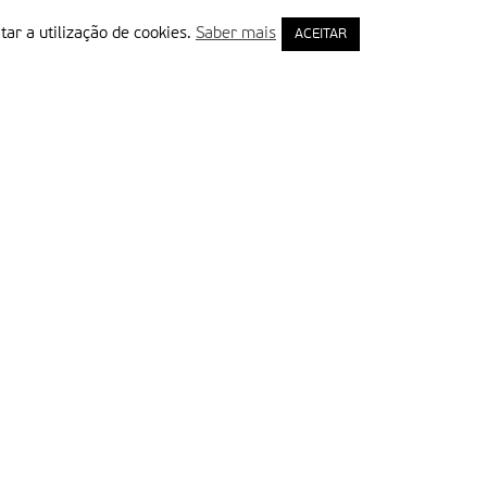
tar a utilização de cookies.
Saber mais
ACEITAR
rimeiro Nome
ail
Leia e aceite a Política de Privacidade