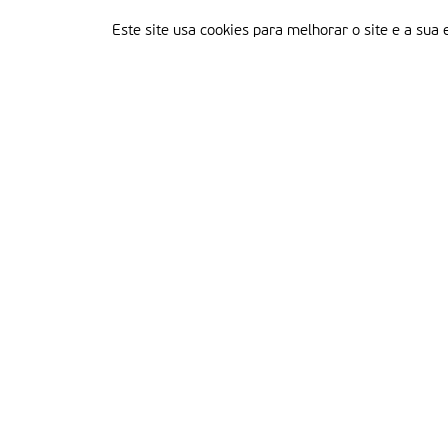
Este site usa cookies para melhorar o site e a sua 
Delegação Portuguesa do Instituto Missionário da Consolata
Morada:
Rua Francisco Marto, 52, Apartado 5
2496-908 FÁTIMA
Tel.:
249 539 430 / 249 539 460
Emails.:
redacao@fatimamissionaria.pt /
assinaturas@fatimamissionaria.pt