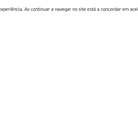
experiência. Ao continuar a navegar no site está a concordar em acei
Informações
P
QUEM SOMOS
ESTATUTO EDITORIAL
Em
FICHA TÉCNICA
LINKS
POLÍTICA DE PRIVACIDADE
CONTACTOS