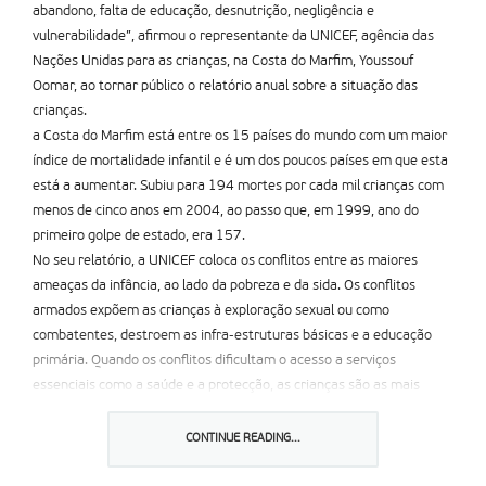
abandono, falta de educação, desnutrição, negligência e
vulnerabilidade”, afirmou o representante da UNICEF, agência das
Nações Unidas para as crianças, na Costa do Marfim, Youssouf
Oomar, ao tornar público o relatório anual sobre a situação das
crianças.
a Costa do Marfim está entre os 15 países do mundo com um maior
í­ndice de mortalidade infantil e é um dos poucos países em que esta
está a aumentar. Subiu para 194 mortes por cada mil crianças com
menos de cinco anos em 2004, ao passo que, em 1999, ano do
primeiro golpe de estado, era 157.
No seu relatório, a UNICEF coloca os conflitos entre as maiores
ameaças da infância, ao lado da pobreza e da sida. Os conflitos
armados expõem as crianças à exploração sexual ou como
combatentes, destroem as infra-estruturas básicas e a educação
primária. Quando os conflitos dificultam o acesso a serviços
essenciais como a saúde e a protecção, as crianças são as mais
vulneráveis. Para elas,
na Costa do Marfim, “cada dia a vida é uma
luta pela sobrevivência”, concluiu Youssouf Oomar.
CONTINUE READING...
Partilhar isto: