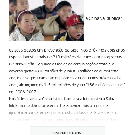
a China vai duplicar
os seus gastos em prevenção da Sida. Nos próximos dois anos
espera investir mais de 310 milhões de euros em programas
de prevenção.
Segundo os meios de comunicação estatais, o
governo gastou 800 milhões de yuan (83 milhões de euros) este
ano, mas vai praticamente duplicar esta quantia nos próximos dois
anos, alcançando os 1. 5 mil milhões de yuan (156 milhões de euros)
em 2006-2007.
Nos últimos anos a China intensificou a sua luta contra a Sida.
Inicialmente demorou a admitir a ameaça, mas o medo e a
ignorância obrigaram a que este esforço fosse cada vez maior e
mais urgente. Mesmo nos meios mais educados, cerca de 60 por
cento das pessoas admitem que os deixaria “nervosos” o contacto
com seropositivos, segundo dados de um inquérito feito pelo
CONTINUE READING...