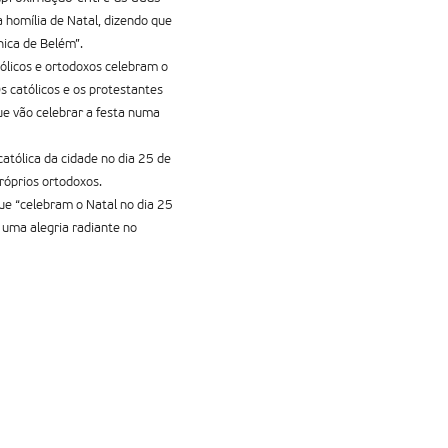
 homí­lia de Natal, dizendo que
nica de Belém”.
ólicos e ortodoxos celebram o
Os católicos e os protestantes
ue vão celebrar a festa numa
atólica da cidade no dia 25 de
róprios ortodoxos.
que “celebram o Natal no dia 25
 uma alegria radiante no