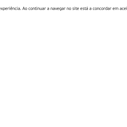
experiência. Ao continuar a navegar no site está a concordar em acei
Informações
P
QUEM SOMOS
ESTATUTO EDITORIAL
Em
FICHA TÉCNICA
LINKS
POLÍTICA DE PRIVACIDADE
CONTACTOS