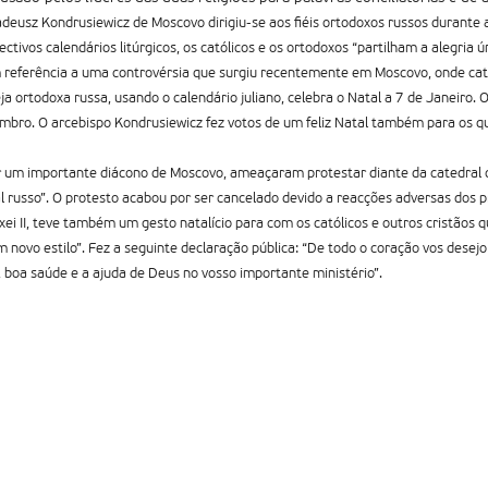
adeusz Kondrusiewicz de Moscovo dirigiu-se aos fiéis ortodoxos russos durante a
ctivos calendários litúrgicos, os católicos e os ortodoxos “partilham a alegria ú
m referência a uma controvérsia que surgiu recentemente em Moscovo, onde cat
eja ortodoxa russa, usando o calendário juliano, celebra o Natal a 7 de Janeiro. 
mbro. O arcebispo Kondrusiewicz fez votos de um feliz Natal também para os q
r um importante diácono de Moscovo, ameaçaram protestar diante da catedral c
russo”. O protesto acabou por ser cancelado devido a reacções adversas dos p
xei II, teve também um gesto natalí­cio para com os católicos e outros cristãos 
ovo estilo”. Fez a seguinte declaração pública: “De todo o coração vos desejo
 boa saúde e a ajuda de Deus no vosso importante ministério”.