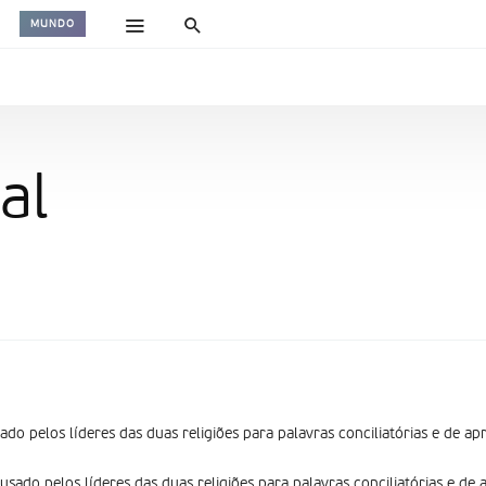
MUNDO
al
sado pelos líderes das duas religiões para palavras conciliatórias e de a
 usado pelos líderes das duas religiões para palavras conciliatórias e de