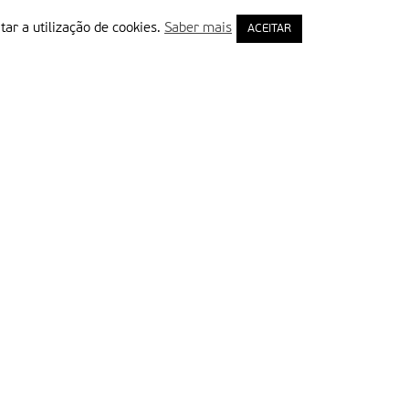
tar a utilização de cookies.
Saber mais
ACEITAR
rimeiro Nome
ail
Leia e aceite a Política de Privacidade