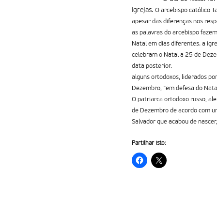
igrejas.
O arcebispo católico T
apesar das diferenças nos respe
as palavras do arcebispo faze
Natal em dias diferentes. a igr
celebram o Natal a 25 de Deze
data posterior.
alguns ortodoxos, liderados po
Dezembro, “em defesa do Natal 
O patriarca ortodoxo russo, ale
de Dezembro de acordo com um n
Salvador que acabou de nascer,
Partilhar isto: