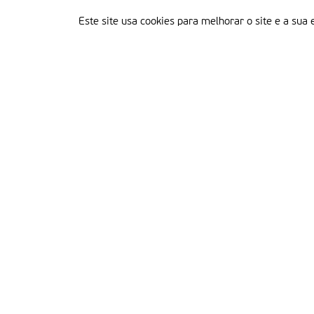
Este site usa cookies para melhorar o site e a sua 
Delegação Portuguesa do Instituto Missionário da Consolata
Morada:
Rua Francisco Marto, 52, Apartado 5
2496-908 FÁTIMA
Tel.:
249 539 430 / 249 539 460
Emails.:
redacao@fatimamissionaria.pt /
assinaturas@fatimamissionaria.pt