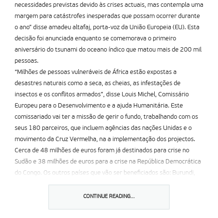
necessidades previstas devido às crises actuais, mas contempla uma
margem para catástrofes inesperadas que possam ocorrer durante
o ano” disse amadeu altafaj, porta-voz da União Europeia (EU). Esta
decisão foi anunciada enquanto se comemorava o primeiro
aniversário do tsunami do oceano índico que matou mais de 200 mil
pessoas.
“Milhões de pessoas vulneráveis de África estão expostas a
desastres naturais como a seca, as cheias, as infestações de
insectos e os conflitos armados”, disse Louis Michel, Comissário
Europeu para o Desenvolvimento e a ajuda Humanitária. Este
comissariado vai ter a missão de gerir o fundo, trabalhando com os
seus 180 parceiros, que incluem agências das nações Unidas e o
movimento da Cruz Vermelha, na a implementação dos projectos.
Cerca de 48 milhões de euros foram já destinados para crise no
Sudão e 38 milhões de euros para a crise na República Democrática
do Congo. Os outros países que vão ser beneficiados são: Burundi,
Chade, Comoros, Costa do Marfim, Libéria, Madagáscar, Tanzânia e
Uganda.
CONTINUE READING...
Partilhar isto: