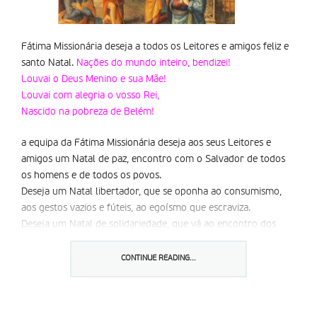
Fátima Missionária deseja a todos os Leitores e amigos feliz e
santo Natal.
Nações do mundo inteiro, bendizei!
Louvai o Deus Menino e sua Mãe!
Louvai com alegria o vosso Rei,
Nascido na pobreza de Belém!
a equipa da Fátima Missionária deseja aos seus Leitores e
amigos um Natal de paz, encontro com o Salvador de todos
os homens e de todos os povos.
Deseja um Natal libertador, que se oponha ao consumismo,
aos gestos vazios e fúteis, ao egoísmo que escraviza.
Deseja um Natal de solidariedade, que vá ao encontro dos
mais pobres e reparta o pão.
CONTINUE READING...
a equipa da Fátima Missionária agradece aos numerosos
Leitores e amigos, que tiveram a amabilidade de enviar, de
variados modos, os votos de Boas Festas de Natal, que