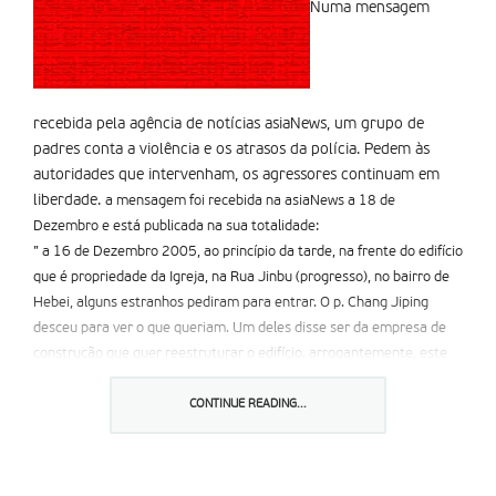
Numa mensagem
recebida pela agência de notícias asiaNews, um grupo de
padres conta a violência e os atrasos da polícia. Pedem às
autoridades que intervenham, os agressores continuam em
liberdade.
a mensagem foi recebida na asiaNews a 18 de
Dezembro e está publicada na sua totalidade:
” a 16 de Dezembro 2005, ao princípio da tarde, na frente do edifício
que é propriedade da Igreja, na Rua Jinbu (progresso), no bairro de
Hebei, alguns estranhos pediram para entrar. O p. Chang Jiping
desceu para ver o que queriam. Um deles disse ser da empresa de
construção que quer reestruturar o edifício. arrogantemente, este
homem pediu ao p. Chang que assinasse um documento. O padre,
não sabendo quem era essa pessoa, recusou educadamente.
CONTINUE READING...
[Nota: os padres estavam num dos edifícios da Igreja que foram
confiscados durante a era de Mao e deveriam ter sido devolvidos já
em 1979. Está em curso um diálogo com as autoridades e esperam