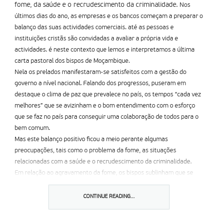
fome, da saúde e o recrudescimento da criminalidade.
Nos
últimos dias do ano, as empresas e os bancos começam a preparar o
balanço das suas actividades comerciais. até as pessoas e
instituições cristãs são convidadas a avaliar a própria vida e
actividades. é neste contexto que lemos e interpretamos a última
carta pastoral dos bispos de Moçambique.
Nela os prelados manifestaram-se satisfeitos com a gestão do
governo a nível nacional. Falando dos progressos, puseram em
destaque o clima de paz que prevalece no país, os tempos “cada vez
melhores” que se avizinham e o bom entendimento com o esforço
que se faz no país para conseguir uma colaboração de todos para o
bem comum.
Mas este balanço positivo ficou a meio perante algumas
preocupações, tais como o problema da fome, as situações
relacionadas com a saúde e o recrudescimento da criminalidade.
Em relação ao agravamento da fome, os bispos sublinham que se
trata de uma consequência da seca que assola Moçambique e que
causou uma fraca produção agrí­cola. as situações relacionadas com
CONTINUE READING...
a saúde referem-se especialmente à sida e à malária, situações que,
apesar dos esforços feitos, continuam a ser uma preocupação