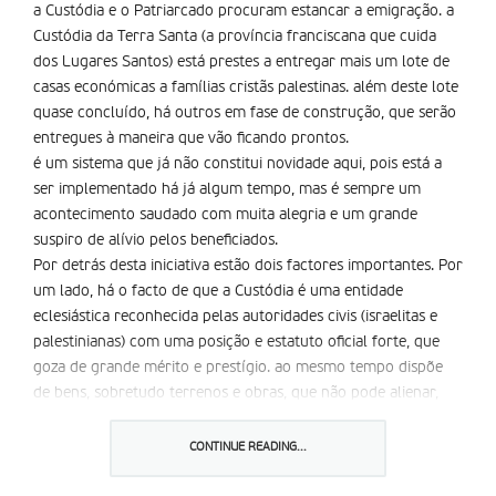
a Custódia e o Patriarcado procuram estancar a emigração. a
Custódia da Terra Santa (a província franciscana que cuida
dos Lugares Santos) está prestes a entregar mais um lote de
casas económicas a famílias cristãs palestinas. além deste lote
quase concluí­do, há outros em fase de construção, que serão
entregues à maneira que vão ficando prontos.
é um sistema que já não constitui novidade aqui, pois está a
ser implementado há já algum tempo, mas é sempre um
acontecimento saudado com muita alegria e um grande
suspiro de alí­vio pelos beneficiados.
Por detrás desta iniciativa estão dois factores importantes. Por
um lado, há o facto de que a Custódia é uma entidade
eclesiástica reconhecida pelas autoridades civis (israelitas e
palestinianas) com uma posição e estatuto oficial forte, que
goza de grande mérito e prestí­gio. ao mesmo tempo dispõe
de bens, sobretudo terrenos e obras, que não pode alienar,
que estão ao serviço das comunidades: lugares de culto,
santuários, conventos, instituições de carácter social, como
CONTINUE READING...
escolas, hospitais, creches e lares.
Por outro lado, de há alguns anos para cá, tanto a Custódia