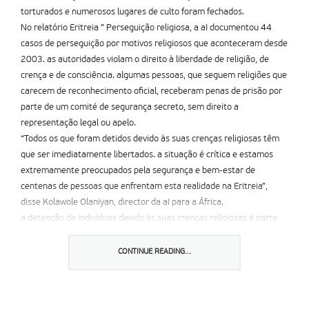
torturados e numerosos lugares de culto foram fechados.
No relatório Eritreia ” Perseguição religiosa, a aI documentou 44
casos de perseguição por motivos religiosos que aconteceram desde
2003. as autoridades violam o direito à liberdade de religião, de
crença e de consciência. algumas pessoas, que seguem religiões que
carecem de reconhecimento oficial, receberam penas de prisão por
parte de um comité de segurança secreto, sem direito a
representação legal ou apelo.
“Todos os que foram detidos devido às suas crenças religiosas têm
que ser imediatamente libertados. a situação é crí­tica e estamos
extremamente preocupados pela segurança e bem-estar de
centenas de pessoas que enfrentam esta realidade na Eritreia”,
disse Kolawole Olaniyan, director da aI para a África.
a detenção de indivíduos devido às suas crenças religiosas é parte
da negação do direito à liberdade de expressão e associação na
Eritreia. Em 2002, o governo ordenou que todas as religiões não
CONTINUE READING...
registadas fechassem os seus lugares de culto e não praticassem a
sua religião até que fossem aprovadas. Só quatro religiões foram
imediatamente reconhecidas: a igreja Ortodoxa, a Católica, a