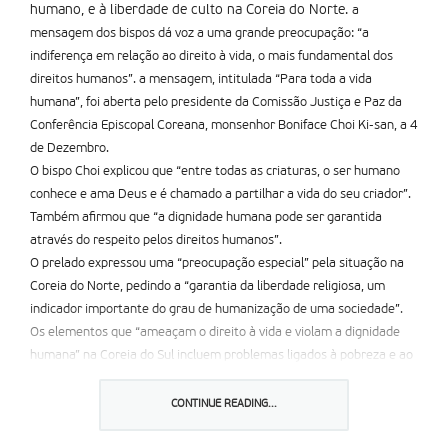
humano, e à liberdade de culto na Coreia do Norte.
a
mensagem dos bispos dá voz a uma grande preocupação: “a
indiferença em relação ao direito à vida, o mais fundamental dos
direitos humanos”. a mensagem, intitulada “Para toda a vida
humana”, foi aberta pelo presidente da Comissão Justiça e Paz da
Conferência Episcopal Coreana, monsenhor Boniface Choi Ki-san, a 4
de Dezembro.
O bispo Choi explicou que “entre todas as criaturas, o ser humano
conhece e ama Deus e é chamado a partilhar a vida do seu criador”.
Também afirmou que “a dignidade humana pode ser garantida
através do respeito pelos direitos humanos”.
O prelado expressou uma “preocupação especial” pela situação na
Coreia do Norte, pedindo a “garantia da liberdade religiosa, um
indicador importante do grau de humanização de uma sociedade”.
Os elementos que “ameaçam o direito à vida e violam a dignidade
humana” na Coreia do Sul incluem problemas ligados à pobreza e ao
envelhecimento da população. O bispo afirmou a sua esperança na
introdução de “políticas para combater estes fenómenos a todos os
CONTINUE READING...
níveis governamentais” e propôs a criação de “seguranças
institucionais” para proteger o direito à vida e acabar com o aborto,