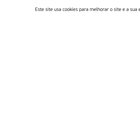
Este site usa cookies para melhorar o site e a sua 
Delegação Portuguesa do Instituto Missionário da Consolata
Morada:
Rua Francisco Marto, 52, Apartado 5
2496-908 FÁTIMA
Tel.:
249 539 430 / 249 539 460
Emails.:
redacao@fatimamissionaria.pt /
assinaturas@fatimamissionaria.pt