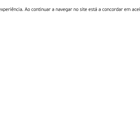
experiência. Ao continuar a navegar no site está a concordar em acei
Informações
P
QUEM SOMOS
ESTATUTO EDITORIAL
Em
FICHA TÉCNICA
LINKS
POLÍTICA DE PRIVACIDADE
CONTACTOS