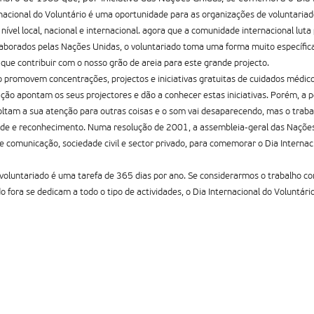
nacional do Voluntário é uma oportunidade para as organizações de voluntariad
nível local, nacional e internacional. agora que a comunidade internacional luta
laborados pelas Nações Unidas, o voluntariado toma uma forma muito especí­fic
ue contribuir com o nosso grão de areia para este grande projecto.
promovem concentrações, projectos e iniciativas gratuitas de cuidados médic
ção apontam os seus projectores e dão a conhecer estas iniciativas. Porém, a pe
ltam a sua atenção para outras coisas e o som vai desaparecendo, mas o trabal
ade e reconhecimento. Numa resolução de 2001, a assembleia-geral das Nações
e comunicação, sociedade civil e sector privado, para comemorar o Dia Internaci
voluntariado é uma tarefa de 365 dias por ano. Se considerarmos o trabalho c
 fora se dedicam a todo o tipo de actividades, o Dia Internacional do Voluntári