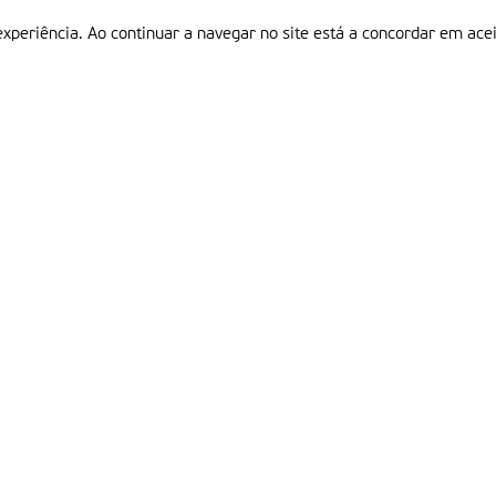
experiência. Ao continuar a navegar no site está a concordar em acei
Informações
P
QUEM SOMOS
ESTATUTO EDITORIAL
Em
FICHA TÉCNICA
LINKS
POLÍTICA DE PRIVACIDADE
CONTACTOS