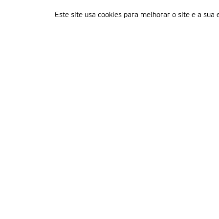
Este site usa cookies para melhorar o site e a sua 
Delegação Portuguesa do Instituto Missionário da Consolata
Morada:
Rua Francisco Marto, 52, Apartado 5
2496-908 FÁTIMA
Tel.:
249 539 430 / 249 539 460
Emails.:
redacao@fatimamissionaria.pt /
assinaturas@fatimamissionaria.pt