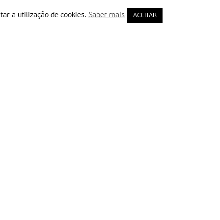
tar a utilização de cookies.
Saber mais
ACEITAR
rimeiro Nome
ail
Leia e aceite a Política de Privacidade