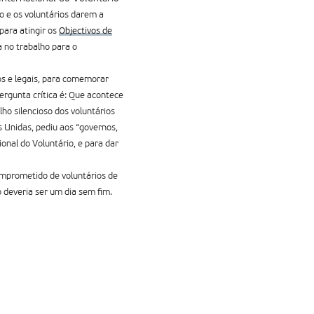
o e os voluntários darem a
 para atingir os
Objectivos de
a no trabalho para o
os e legais, para comemorar
rgunta crí­tica é: Que acontece
ho silencioso dos voluntários
 Unidas, pediu aos “governos,
onal do Voluntário, e para dar
omprometido de voluntários de
o deveria ser um dia sem fim.