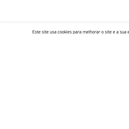
Este site usa cookies para melhorar o site e a sua 
Delegação Portuguesa do Instituto Missionário da Consolata
Morada:
Rua Francisco Marto, 52, Apartado 5
2496-908 FÁTIMA
Tel.:
249 539 430 / 249 539 460
Emails.:
redacao@fatimamissionaria.pt /
assinaturas@fatimamissionaria.pt