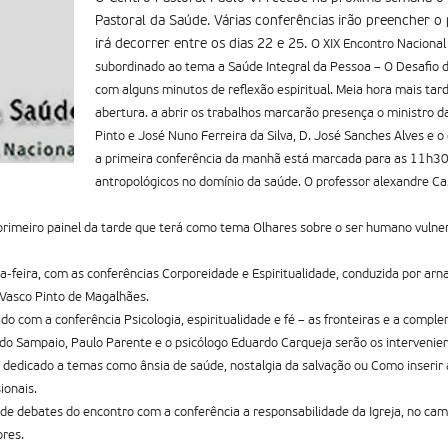
Pastoral da Saúde. Várias conferências irão preencher o 
irá decorrer entre os dias 22 e 25.
O XIX Encontro Nacional
subordinado ao tema a Saúde Integral da Pessoa – O Desafio d
com alguns minutos de reflexão espiritual. Meia hora mais tar
abertura. a abrir os trabalhos marcarão presença o ministro d
Pinto e José Nuno Ferreira da Silva, D. José Sanches Alves e 
a primeira conferência da manhã está marcada para as 11h30
antropológicos no domínio da saúde. O professor alexandre Ca
 primeiro painel da tarde que terá como tema Olhares sobre o ser humano vulnerá
-feira, com as conferências Corporeidade e Espiritualidade, conduzida por arn
e Vasco Pinto de Magalhães.
do com a conferência Psicologia, espiritualidade e fé – as fronteiras e a comple
do Sampaio, Paulo Parente e o psicólogo Eduardo Carqueja serão os intervenien
á dedicado a temas como ânsia de saúde, nostalgia da salvação ou Como inserir 
ionais.
o de debates do encontro com a conferência a responsabilidade da Igreja, no ca
ores.