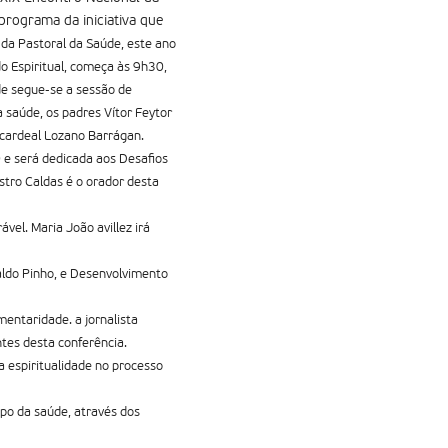
programa da iniciativa que
 da Pastoral da Saúde, este ano
o Espiritual, começa às 9h30,
de segue-se a sessão de
a saúde, os padres Vítor Feytor
o cardeal Lozano Barrágan.
 e será dedicada aos Desafios
stro Caldas é o orador desta
vel. Maria João avillez irá
aldo Pinho, e Desenvolvimento
mentaridade. a jornalista
tes desta conferência.
a espiritualidade no processo
mpo da saúde, através dos