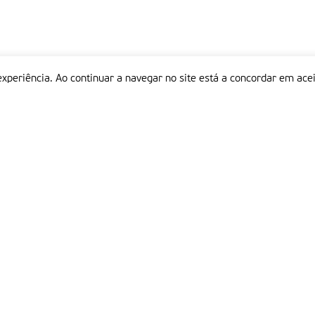
experiência. Ao continuar a navegar no site está a concordar em acei
Informações
P
QUEM SOMOS
ESTATUTO EDITORIAL
Em
FICHA TÉCNICA
LINKS
POLÍTICA DE PRIVACIDADE
CONTACTOS