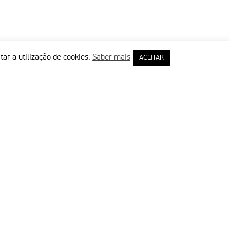
tar a utilização de cookies.
Saber mais
ACEITAR
rimeiro Nome
ail
Leia e aceite a Política de Privacidade