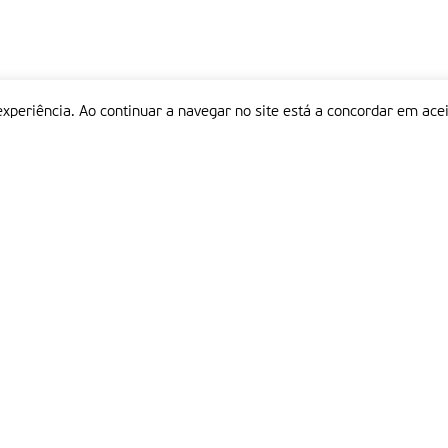
experiência. Ao continuar a navegar no site está a concordar em acei
Informações
P
QUEM SOMOS
ESTATUTO EDITORIAL
Em
FICHA TÉCNICA
LINKS
POLÍTICA DE PRIVACIDADE
CONTACTOS