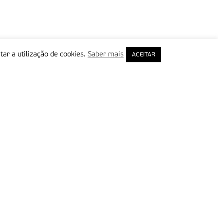
tar a utilização de cookies.
Saber mais
ACEITAR
rimeiro Nome
ail
Leia e aceite a Política de Privacidade