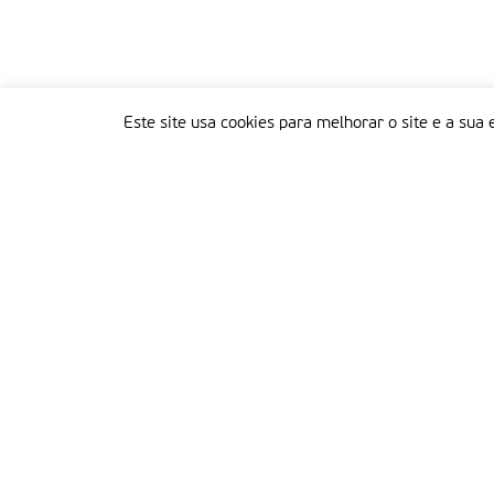
Este site usa cookies para melhorar o site e a sua 
Delegação Portuguesa do Instituto Missionário da Consolata
Morada:
Rua Francisco Marto, 52, Apartado 5
2496-908 FÁTIMA
Tel.:
249 539 430 / 249 539 460
Emails.:
redacao@fatimamissionaria.pt /
assinaturas@fatimamissionaria.pt