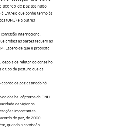
 o acordo de paz assinado
 à Eritreia que ponha termo às
das (ONU) e a outras
 comissão internacional
a que ambas as partes recuem as
04.
Espera-se que a proposta
 depois de relatar ao conselho
 o tipo de postura que as
o acordo de paz assinado há
o voo dos helicópteros da ONU
pacidade de vigiar os
erações importantes.
 oacordo de paz, de 2000,
orém, quando a comissão