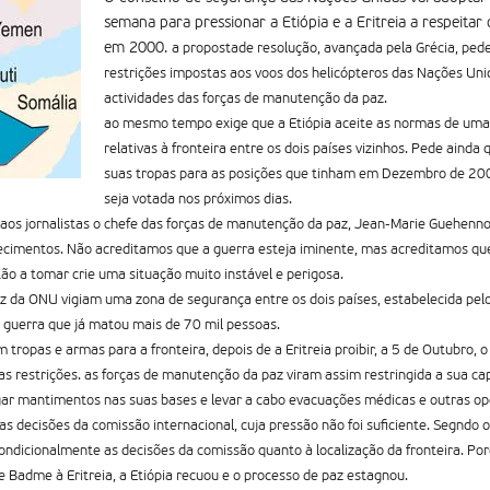
semana para pressionar a Etiópia e a Eritreia a respeitar
em 2000.
a propostade resolução, avançada pela Grécia, pede
restrições impostas aos voos dos helicópteros das Nações Uni
actividades das forças de manutenção da paz.
ao mesmo tempo exige que a Etiópia aceite as normas de uma
relativas à fronteira entre os dois países vizinhos. Pede aind
suas tropas para as posições que tinham em Dezembro de 20
seja votada nos próximos dias.
 aos jornalistas o chefe das forças de manutenção da paz, Jean-Marie Guehenno,
ecimentos. Não acreditamos que a guerra esteja iminente, mas acreditamos que
ão a tomar crie uma situação muito instável e perigosa.
z da ONU vigiam uma zona de segurança entre os dois países, estabelecida pel
 guerra que já matou mais de 70 mil pessoas.
ropas e armas para a fronteira, depois de a Eritreia proibir, a 5 de Outubro, 
as restrições. as forças de manutenção da paz viram assim restringida a sua ca
ar mantimentos nas suas bases e levar a cabo evacuações médicas e outras op
 as decisões da comissão internacional, cuja pressão não foi suficiente. Segndo
ondicionalmente as decisões da comissão quanto à localização da fronteira. P
e Badme à Eritreia, a Etiópia recuou e o processo de paz estagnou.