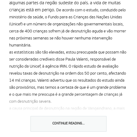
algumas partes da região sudeste do país. a vida de muitas
crianças está em perigo.
De acordo com o estudo, conduzido pelo
ministério da saúde, o Fundo para as Crianças das Nações Unidas
(Unicef) e um número de organizações não governamentais locais,
cerca de 400 crianças sofrem já de desnutrição aguda e vão morrer
nas próximas semanas se não houver nenhuma intervenção
humanitária.
as estatísticas são tão elevadas, estou preocupada que possam não
ser consideradas credíveis disse Paula Valenti, responsável de
nutrição da Unicef, à agência IRIN. O rápido estudo de avaliação
revelou taxas de desnutrição na ordem dos 50 por cento, afectando
14 mil crianças. Valenti advertiu que os resultados do estudo ainda
são provisórios, mas temos a certeza de que é um grande problema
e o que mais me preocupa é a grande percentagem de crianças já
com desnutrição severa.
a causa principal de desnutrição na região de Vangaindrano, a mais
afectada e objecto do estudo, é a insegurança alimentar. Os
habitantes dependem da agricultura, estando extremamente
CONTINUE READING...
vulneráveis às condições climáticas. Cheias no princípio deste ano,
ataque de parasitas às plantações de batata e agora uma seca que