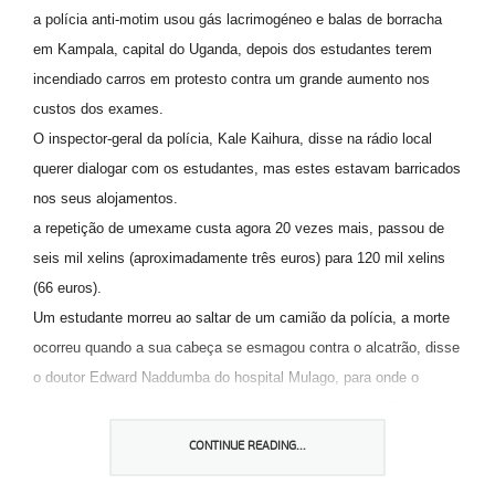
a polícia anti-motim usou gás lacrimogéneo e balas de borracha
em Kampala, capital do Uganda, depois dos estudantes terem
incendiado carros em protesto contra um grande aumento nos
custos dos exames.
O inspector-geral da polícia, Kale Kaihura, disse na rádio local
querer dialogar com os estudantes, mas estes estavam barricados
nos seus alojamentos.
a repetição de umexame custa agora 20 vezes mais, passou de
seis mil xelins (aproximadamente três euros) para 120 mil xelins
(66 euros).
Um estudante morreu ao saltar de um camião da polícia, a morte
ocorreu quando a sua cabeça se esmagou contra o alcatrão, disse
o doutor Edward Naddumba do hospital Mulago, para onde o
estudante foi levado, à agéncia de notícias associated Press.
No entanto, a polícia nega a morte de qualquer estudante. Há
CONTINUE READING...
informação de muitos estudantes feridos.