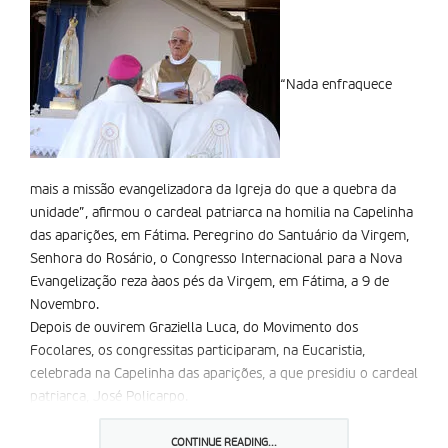
“Nada enfraquece
mais a missão evangelizadora da Igreja do que a quebra da
unidade”, afirmou o cardeal patriarca na homilia na Capelinha
das aparições, em Fátima. Peregrino do Santuário da Virgem,
Senhora do Rosário, o Congresso Internacional para a Nova
Evangelização reza àaos pés da Virgem, em Fátima, a 9 de
Novembro.
Depois de ouvirem Graziella Luca, do Movimento dos
Focolares, os congressitas participaram, na Eucaristia,
celebrada na Capelinha das aparições, a que presidiu o cardeal
patriarca, José Policarpo.
Na homilia proferida sublinhou a importância da unidade na
tarefa da evangelização.
CONTINUE READING...