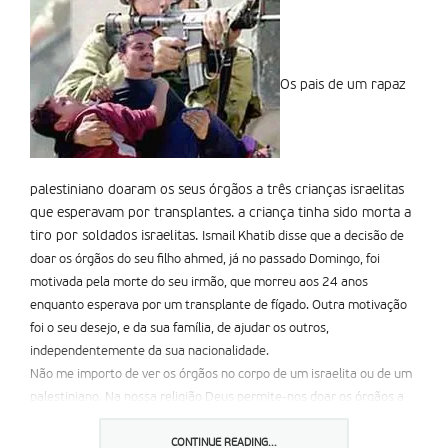
Os pais de um rapaz
palestiniano doaram os seus órgãos a três crianças israelitas
que esperavam por transplantes. a criança tinha sido morta a
tiro por soldados israelitas.
Ismail Khatib disse que a decisão de
doar os órgãos do seu filho ahmed, já no passado Domingo, foi
motivada pela morte do seu irmão, que morreu aos 24 anos
enquanto esperava por um transplante de fígado. Outra motivação
foi o seu desejo, e da sua família, de ajudar os outros,
independentemente da sua nacionalidade.
Não me importo de ver os órgãos no corpo de um israelita ou de um
palestiniano. Na nossa religião Deus permite-nos doar os órgãos a
outra pessoa sem importar a quem, disse Khatib. acrescentou
esperar que esta doação seja uma mensagem de paz para israelitas
CONTINUE READING...