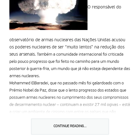
O responsável do
observatório de armas nucleares das Nações Unidas acusou
os poderes nucleares de ser “muito lentos” na redução dos
seus arsenais.
Também a comunidade internacional foi criticada
pelo pouco progresso que foi feito no caminho para um mundo
posterior à guerra-fria, um mundo que já não esteja dependente das
armas nucleares.
Mohammed ElBaradei, que no passado mês foi galardoado com o
Prémio Nobel da Paz, disse que o lento progresso dos estados que
possuem armas nucleares no cumprimento dos seus compromissos
de desarmamento nuclear – continuam a existir 27 mil ogivas – está
a criar um ambiente de cinismo com entre os países que não
possuem armas nucleares.
a confiança nos compromissos de desarmamento seria visivelmente
CONTINUE READING...
melhorada se os estados com armas nucleares actuassem na