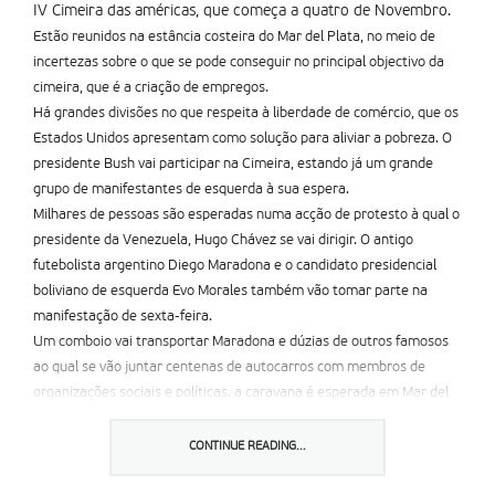
IV Cimeira das américas, que começa a quatro de Novembro.
Estão reunidos na estância costeira do Mar del Plata, no meio de
incertezas sobre o que se pode conseguir no principal objectivo da
cimeira, que é a criação de empregos.
Há grandes divisões no que respeita à liberdade de comércio, que os
Estados Unidos apresentam como solução para aliviar a pobreza. O
presidente Bush vai participar na Cimeira, estando já um grande
grupo de manifestantes de esquerda à sua espera.
Milhares de pessoas são esperadas numa acção de protesto à qual o
presidente da Venezuela, Hugo Chávez se vai dirigir. O antigo
futebolista argentino Diego Maradona e o candidato presidencial
boliviano de esquerda Evo Morales também vão tomar parte na
manifestação de sexta-feira.
Um comboio vai transportar Maradona e dúzias de outros famosos
ao qual se vão juntar centenas de autocarros com membros de
organizações sociais e políticas. a caravana é esperada em Mar del
Plata na madrugada de sexta-feira. Movimentos contra a
globalização e contra os Estados Unidos estão a fazer uma Cimeira
CONTINUE READING...
do Povo paralela.
Mais de oito mil polícias patrulham o lugar da Cimeira. Espera-se que