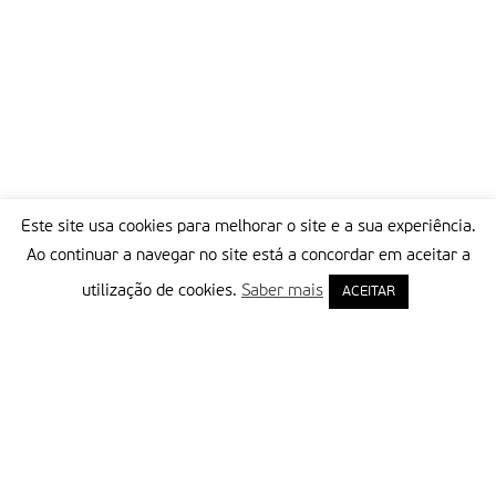
Este site usa cookies para melhorar o site e a sua experiência.
Ao continuar a navegar no site está a concordar em aceitar a
utilização de cookies.
Saber mais
ACEITAR
Delegação Portuguesa do Instituto Missionário da Consolata
Morada:
Rua Francisco Marto, 52, Apartado 5
2496-908 FÁTIMA